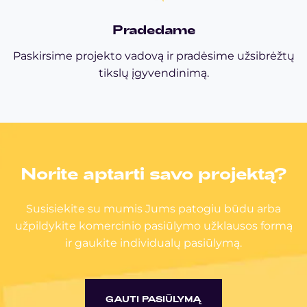
Pradedame
Paskirsime projekto vadovą ir pradėsime užsibrėžtų
tikslų įgyvendinimą.
Norite aptarti savo projektą?
Susisiekite su mumis Jums patogiu būdu arba
užpildykite komercinio pasiūlymo užklausos formą
ir gaukite individualų pasiūlymą.
GAUTI PASIŪLYMĄ