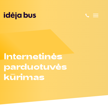
Toggl
naviga
Internetinės
parduotuvės
kūrimas