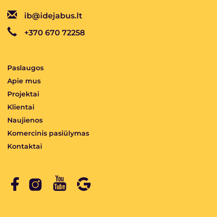
ib@idejabus.lt
+370 670 72258
Paslaugos
Apie mus
Projektai
Klientai
Naujienos
Komercinis pasiūlymas
Kontaktai