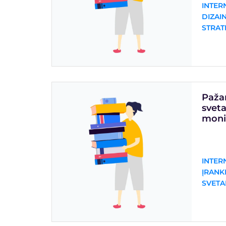
INTER
DIZAI
STRAT
Pažan
sveta
moni
INTER
ĮRANKI
SVETA