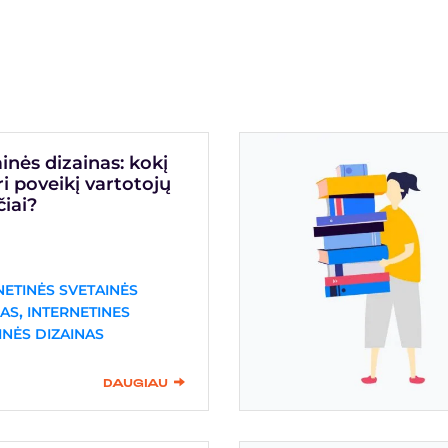
inės dizainas: kokį
uri poveikį vartotojų
čiai?
NETINĖS SVETAINĖS
,
AS
INTERNETINES
INĖS DIZAINAS
DAUGIAU