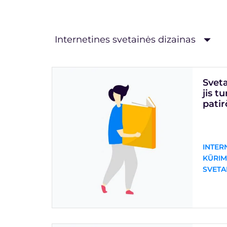
Internetines svetainės dizainas
Sveta
jis t
patir
INTER
KŪRIM
SVETA