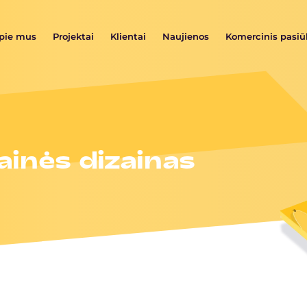
pie mus
Projektai
Klientai
Naujienos
Komercinis pasi
tainės dizainas