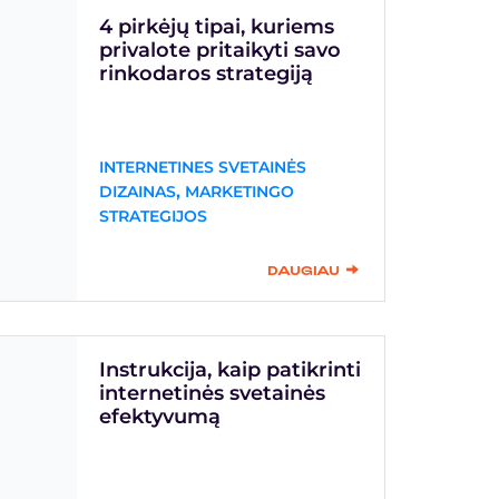
4 pirkėjų tipai, kuriems
privalote pritaikyti savo
rinkodaros strategiją
INTERNETINES SVETAINĖS
,
DIZAINAS
MARKETINGO
STRATEGIJOS
DAUGIAU
Instrukcija, kaip patikrinti
internetinės svetainės
efektyvumą