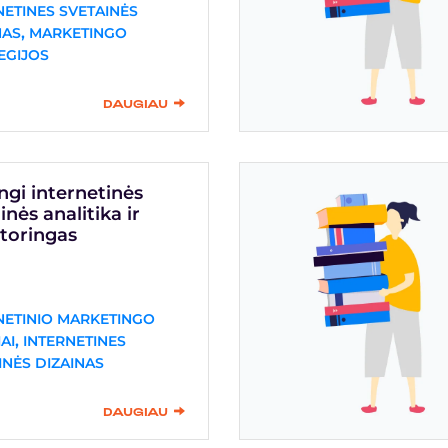
NETINES SVETAINĖS
,
NAS
MARKETINGO
EGIJOS
DAUGIAU
gi internetinės
inės analitika ir
toringas
NETINIO MARKETINGO
,
AI
INTERNETINES
INĖS DIZAINAS
DAUGIAU