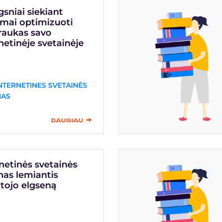
gsniai siekiant
amai optimizuoti
raukas savo
netinėje svetainėje
NTERNETINES SVETAINĖS
NAS
DAUGIAU
netinės svetainės
nas lemiantis
tojo elgseną