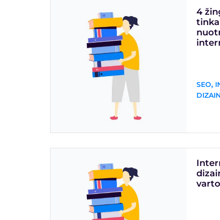
4 žin
tink
nuot
inter
,
SEO
I
DIZAI
Inter
dizai
varto