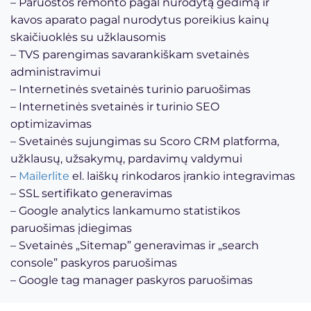
– Paruoštos remonto pagal nurodytą gedimą ir
kavos aparato pagal nurodytus poreikius kainų
skaičiuoklės su užklausomis
– TVS parengimas savarankiškam svetainės
administravimui
– Internetinės svetainės turinio paruošimas
– Internetinės svetainės ir turinio SEO
optimizavimas
– Svetainės sujungimas su Scoro CRM platforma,
užklausų, užsakymų, pardavimų valdymui
–
Mailerlite
el. laiškų rinkodaros įrankio integravimas
– SSL sertifikato generavimas
– Google analytics lankamumo statistikos
paruošimas įdiegimas
– Svetainės „Sitemap” generavimas ir „search
console” paskyros paruošimas
– Google tag manager paskyros paruošimas