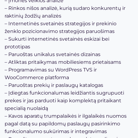
– Įmonės veiklos analizė
– Rinkos nišos analizė, kurią sudaro konkurentų ir
raktinių žodžių analizės
– Internetinės svetainės strategijos ir prekinio
ženklo pozicionavimo strategijos paruošimas
– Sukurti internetinės svetainės eskizai bei
prototipas
– Paruoštas unikalus svetainės dizainas
– Atliktas pritaikymas mobiliesiems prietaisams
– Programavimas su WordPress TVS ir
WooCommerce platforma
– Paruoštas prekių ir paslaugų katalogas
– Įdiegtas funkcionalumas leidžiantis sugrupuoti
prekes ir jas parduoti kaip komplektą pritaikant
specialią nuolaidą
– Kavos aparatų trumpalaikės ir ilgalaikės nuomos
pagal datą su papildomų paslaugų pasirinkimo
funkcionalumo sukūrimas ir integravimas