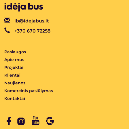
ib@idejabus.lt
+370 670 72258
Paslaugos
Apie mus
Projektai
Klientai
Naujienos
Komercinis pasiūlymas
Kontaktai