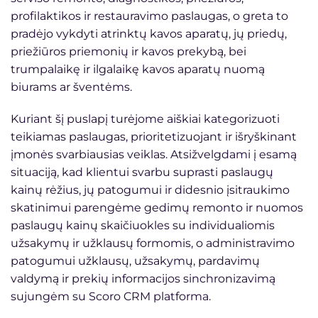
profilaktikos ir restauravimo paslaugas, o greta to
pradėjo vykdyti atrinktų kavos aparatų, jų priedų,
priežiūros priemonių ir kavos prekybą, bei
trumpalaikę ir ilgalaikę kavos aparatų nuomą
biurams ar šventėms.
Kuriant šį puslapį turėjome aiškiai kategorizuoti
teikiamas paslaugas, prioritetizuojant ir išryškinant
įmonės svarbiausias veiklas. Atsižvelgdami į esamą
situaciją, kad klientui svarbu suprasti paslaugų
kainų rėžius, jų patogumui ir didesnio įsitraukimo
skatinimui parengėme gedimų remonto ir nuomos
paslaugų kainų skaičiuokles su individualiomis
užsakymų ir užklausų formomis, o administravimo
patogumui užklausų, užsakymų, pardavimų
valdymą ir prekių informacijos sinchronizavimą
sujungėm su Scoro CRM platforma.