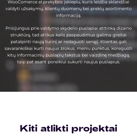
WooComerce el.prekybos įskiepiu, kuris leidžia sklandžiai
valdyti užsakymų, klientų duomenų bei prekių asortimento
informaciją.
Prisijungus prie valdymo skydelio puslapiai atitinką dizaino
struktūrą, tad atlikus kelis paspaudimus galima greitai
patalpinti naują turinį ar redaguoti senąjį. Klientas gali
savarankiškai kurti naujus blokus, meniu punktus, koreguoti
kitų informacinių puslapių tekstus bei vaizdinę medžiagą,
taip pat esant poreikiui sukurti naujus puslapius.
Kiti atlikti projektai