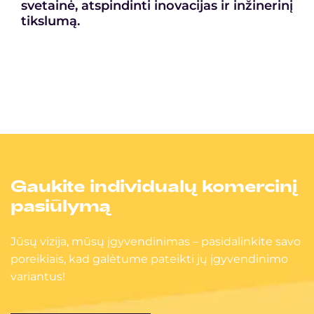
svetainė, atspindinti inovacijas ir inžinerinį
tikslumą.
Gaukite individualų komercinį
pasiūlymą
Jūsų vizija, mūsų įgyvendinimas – pasidalinkite savo
poreikiais, kad galėtume pateikti jų įgyvendinimo
variantus!